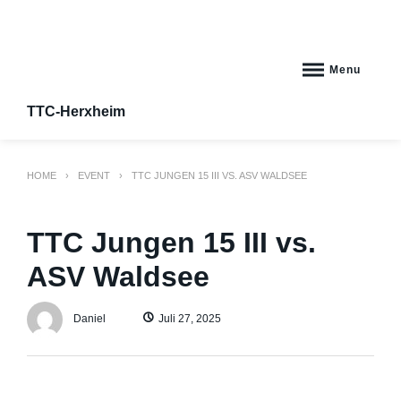
Skip
to
content
Menu
TTC-Herxheim
HOME
EVENT
TTC JUNGEN 15 III VS. ASV WALDSEE
TTC Jungen 15 III vs.
ASV Waldsee
Daniel
Juli 27, 2025