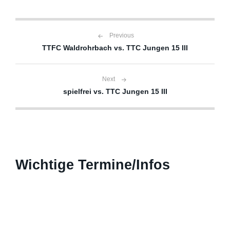
Beitragsnavigation
Previous
TTFC Waldrohrbach vs. TTC Jungen 15 III
Next
spielfrei vs. TTC Jungen 15 III
Wichtige Termine/Infos