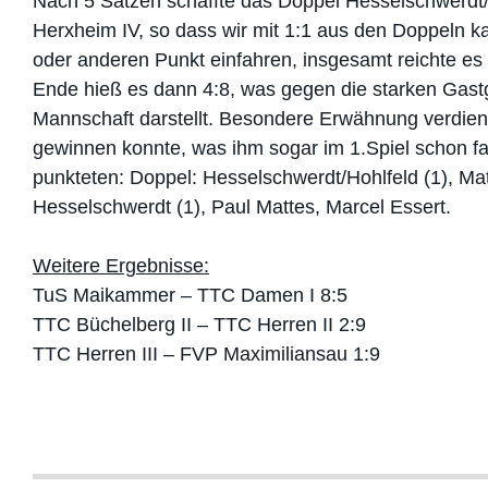
Nach 5 Sätzen schaffte das Doppel Hesselschwerdt/
Herxheim IV, so dass wir mit 1:1 aus den Doppeln k
oder anderen Punkt einfahren, insgesamt reichte es t
Ende hieß es dann 4:8, was gegen die starken Gast
Mannschaft darstellt. Besondere Erwähnung verdient
gewinnen konnte, was ihm sogar im 1.Spiel schon f
punkteten: Doppel: Hesselschwerdt/Hohlfeld (1), Matt
Hesselschwerdt (1), Paul Mattes, Marcel Essert.
Weitere Ergebnisse:
TuS Maikammer – TTC Damen I 8:5
TTC Büchelberg II – TTC Herren II 2:9
TTC Herren III – FVP Maximiliansau 1:9