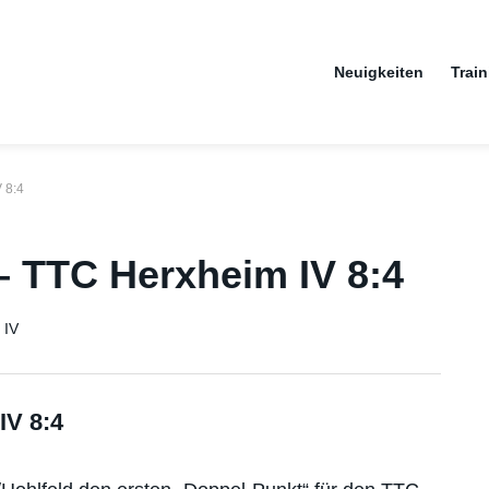
Neuigkeiten
Train
 8:4
– TTC Herxheim IV 8:4
ries
 IV
IV 8:4