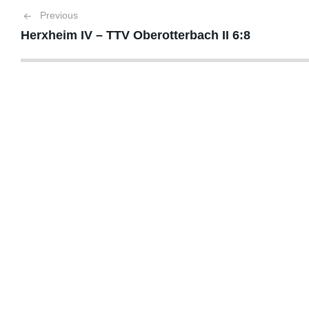
Beitragsnavigation
Previous
Herxheim IV – TTV Oberotterbach II 6:8