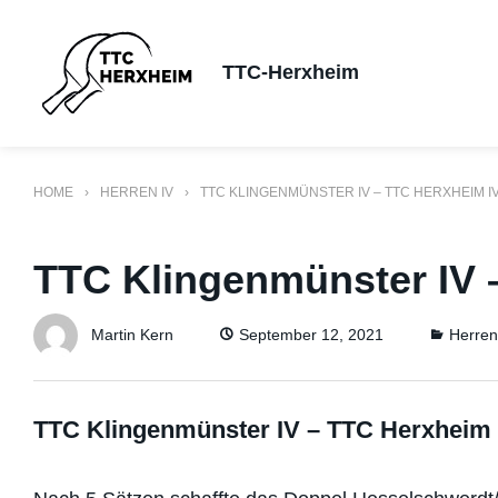
Skip
to
TTC-Herxheim
content
HOME
HERREN IV
TTC KLINGENMÜNSTER IV – TTC HERXHEIM IV
TTC Klingenmünster IV 
Catego
Martin Kern
September 12, 2021
Herren
TTC Klingenmünster IV – TTC Herxheim 